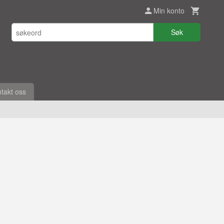
Min konto
Søk
takt oss