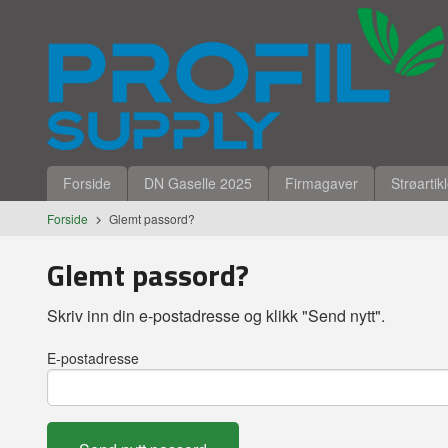
Gå
Lukk
til
innholdet
Produkter
Forside
DN Gaselle 2025
Firmagaver
Strøartik
Forside
Glemt passord?
Glemt passord?
Skriv inn din e-postadresse og klikk "Send nytt".
E-postadresse