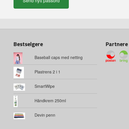
Bestselgere
Partnere
Baseball caps med netting
Plastrens 2 i 1
SmartWipe
Håndkrem 250ml
Devin penn