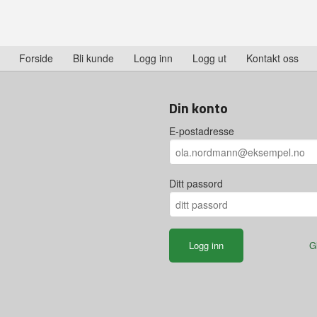
Forside
Bli kunde
Logg inn
Logg ut
Kontakt oss
Din konto
E-postadresse
Ditt passord
G