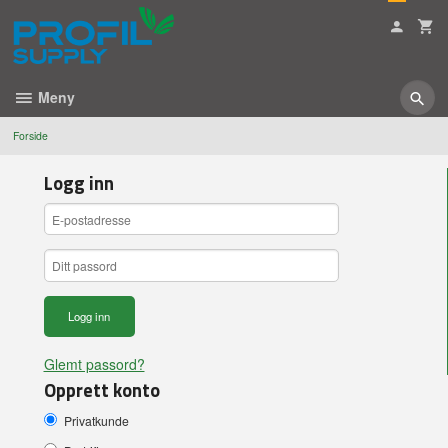
Gå
til
innholdet
Meny
Forside
Logg inn
Glemt passord?
Opprett konto
Privatkunde