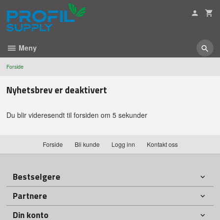
Gå
til
innholdet
Meny
Forside
Nyhetsbrev er deaktivert
Du blir videresendt til forsiden om 5 sekunder
Forside
Bli kunde
Logg inn
Kontakt oss
Bestselgere
Partnere
Din konto