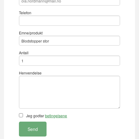
Telefon
Emne/produkt
Antall
Henvendelse
Jeg godtar
betingelsene
Send