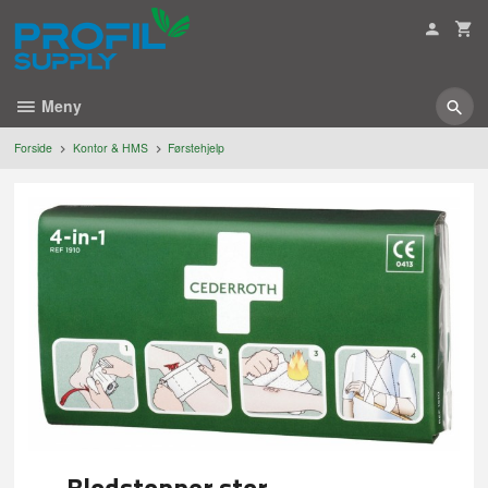
Gå
til
innholdet
Meny
Forside
Kontor & HMS
Førstehjelp
Blodstopper stor