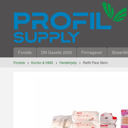
Gå
Lukk
til
innholdet
Produkter
Forside
DN Gaselle 2025
Firmagaver
Strøartik
Forside
Kontor & HMS
Førstehjelp
Refill Flexi Skrin