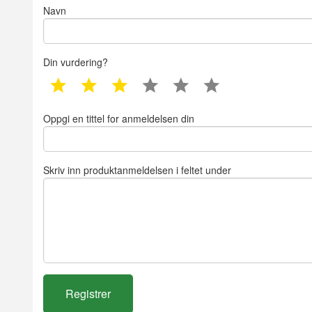
Navn
Din vurdering?
1 star
2 star
3 star
4 star
5 star
6 star
Oppgi en tittel for anmeldelsen din
Skriv inn produktanmeldelsen i feltet under