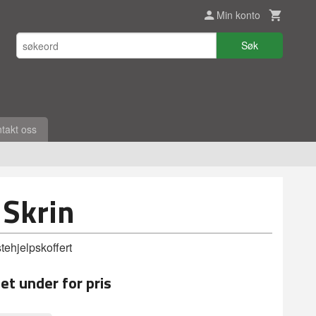
Min konto
Søk
takt oss
i Skrin
stehjelpskoffert
et under for pris