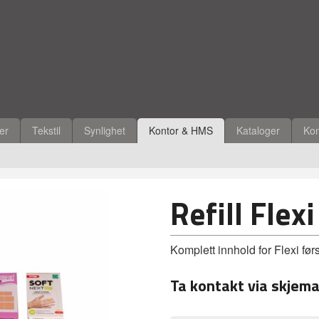
ler
Tekstil
Synlighet
Kontor & HMS
Kataloger
Kon
Refill Flex
Komplett innhold for Flexi før
Ta kontakt via skjema