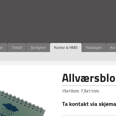
ler
Tekstil
Synlighet
Kontor & HMS
Kataloger
Kon
Allværsbl
15x10cm. 7,5x11cm.
Ta kontakt via skjema