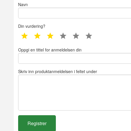
Navn
Din vurdering?
1 star
2 star
3 star
4 star
5 star
6 star
Oppgi en tittel for anmeldelsen din
Skriv inn produktanmeldelsen i feltet under