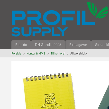
Gå
Lukk
til
innholdet
Produkter
Forside
DN Gaselle 2025
Firmagaver
Strøartik
Forside
Kontor & HMS
Til kontoret
Allværsblokk