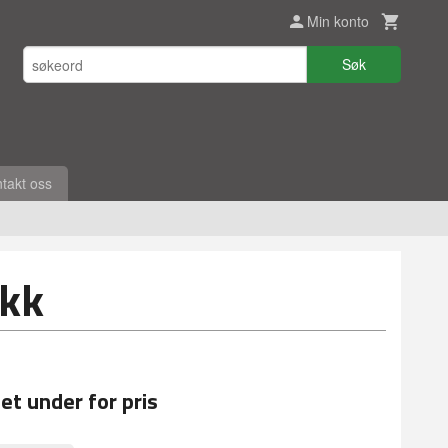
Min konto
Søk
takt oss
okk
et under for pris