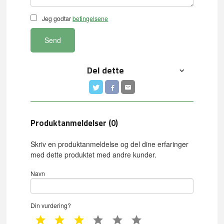
Jeg godtar
betingelsene
Send
Del dette
Produktanmeldelser (0)
Skriv en produktanmeldelse og del dine erfaringer
med dette produktet med andre kunder.
Navn
Din vurdering?
1 star
2 star
3 star
4 star
5 star
6 star