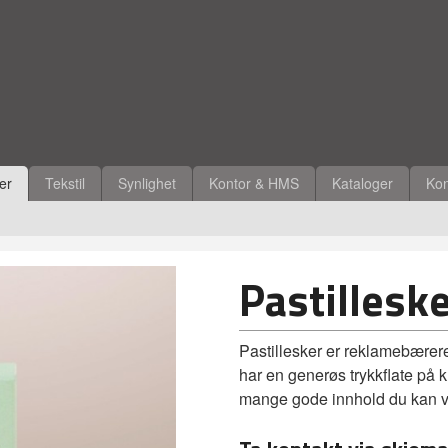
ler
Tekstil
Synlighet
Kontor & HMS
Kataloger
Kon
Pastillesk
Pastillesker er reklamebærere
har en generøs trykkflate på k
mange gode innhold du kan ve