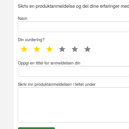
Skriv en produktanmeldelse og del dine erfaringer med
Navn
Din vurdering?
1 star
2 star
3 star
4 star
5 star
6 star
Oppgi en tittel for anmeldelsen din
Skriv inn produktanmeldelsen i feltet under