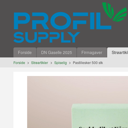
Gå
Lukk
til
innholdet
Produkter
Forside
DN Gaselle 2025
Firmagaver
Strøartik
Forside
Strøartikler
Spiselig
Pastillesker 500 stk