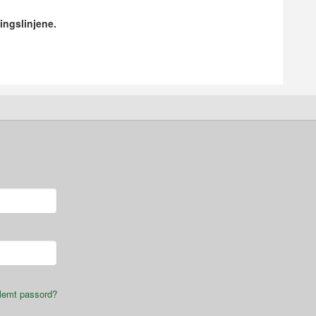
ingslinjene.
lemt passord?