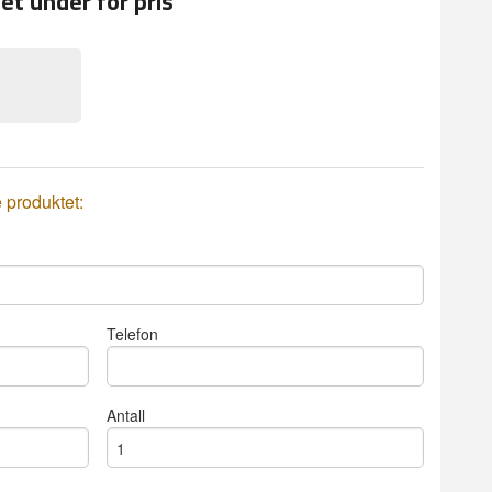
et under for pris
e produktet:
Telefon
Antall