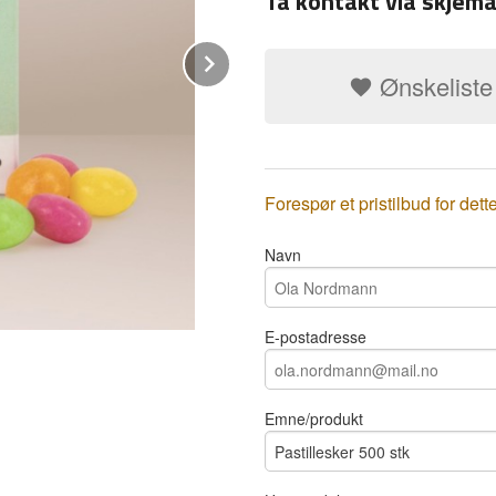
Ta kontakt via skjema
Next
Ønskeliste
Forespør et pristilbud for dett
Navn
E-postadresse
Emne/produkt