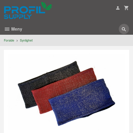
Gå
til
innholdet
Meny
Forside
Synlighet