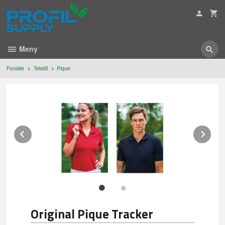
Gå
til
innholdet
Meny
Forside
Tekstil
Pique
Prev
Ne
Original Pique Tracker