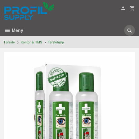
Gå
til
innholdet
Meny
Forside
Kontor & HMS
Førstehjelp