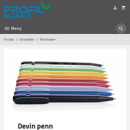
Gå
til
innholdet
Meny
Forside
Strøartikler
Skrivesaker
Devin penn