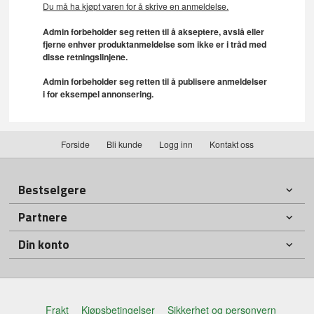
Du må ha kjøpt varen for å skrive en anmeldelse.
Admin forbeholder seg retten til å akseptere, avslå eller
fjerne enhver produktanmeldelse som ikke er i tråd med
disse retningslinjene.
Admin forbeholder seg retten til å publisere anmeldelser
i for eksempel annonsering.
Forside
Bli kunde
Logg inn
Kontakt oss
Bestselgere
Partnere
Din konto
Frakt
Kjøpsbetingelser
Sikkerhet og personvern