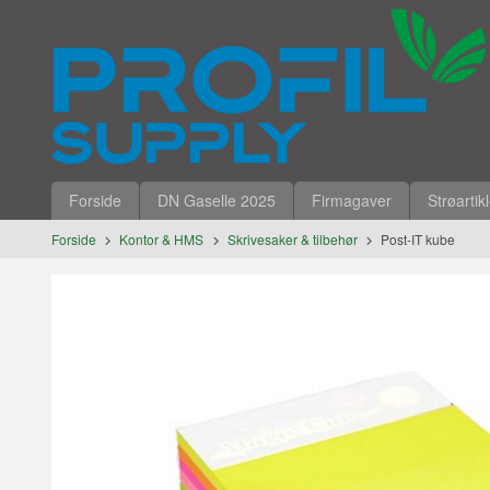
Gå
Lukk
til
innholdet
Produkter
Forside
DN Gaselle 2025
Firmagaver
Strøartik
Forside
Kontor & HMS
Skrivesaker & tilbehør
Post-IT kube