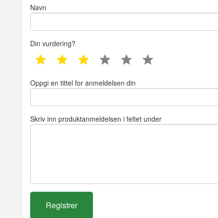
Navn
Din vurdering?
1 star
2 star
3 star
4 star
5 star
6 star
Oppgi en tittel for anmeldelsen din
Skriv inn produktanmeldelsen i feltet under