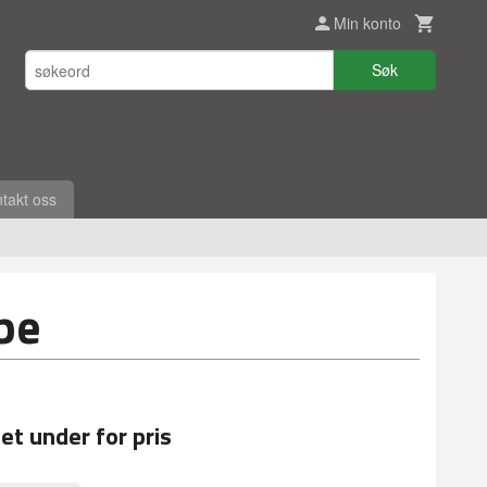
Min konto
Søk
takt oss
be
et under for pris