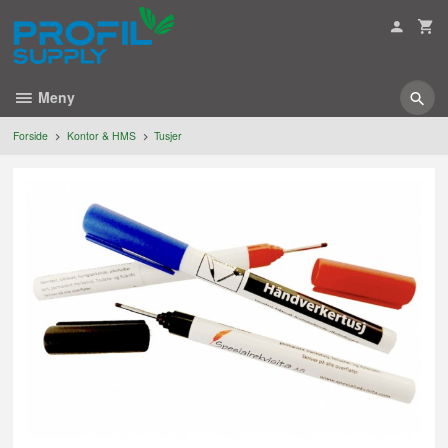
Gå
til
innholdet
Meny
Forside
Kontor & HMS
Tusjer