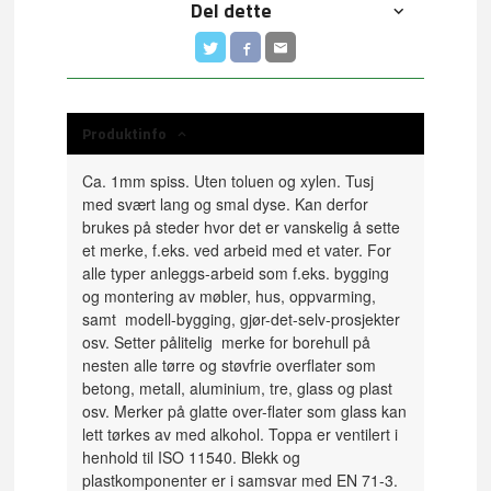
Del dette
Produktinfo
Ca. 1mm spiss. Uten toluen og xylen. Tusj
med svært lang og smal dyse. Kan derfor
brukes på steder hvor det er vanskelig å sette
et merke, f.eks. ved arbeid med et vater. For
alle typer anleggs-arbeid som f.eks. bygging
og montering av møbler, hus, oppvarming,
samt modell-bygging, gjør-det-selv-prosjekter
osv. Setter pålitelig merke for borehull på
nesten alle tørre og støvfrie overflater som
betong, metall, aluminium, tre, glass og plast
osv. Merker på glatte over-flater som glass kan
lett tørkes av med alkohol. Toppa er ventilert i
henhold til ISO 11540. Blekk og
plastkomponenter er i samsvar med EN 71-3.