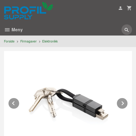
Gå
til
innholdet
Meny
Forside
Firmagaver
Elektronikk
Prev
Ne