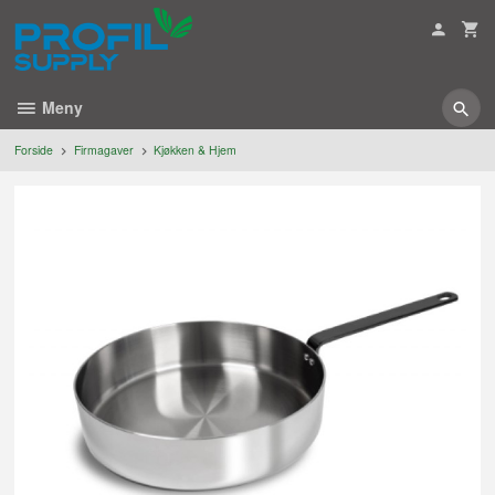
Gå
til
innholdet
Meny
Forside
Firmagaver
Kjøkken & Hjem