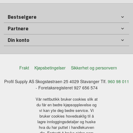
Bestselgere
Partnere
Din konto
Frakt
Kjøpsbetingelser
Sikkerhet og personvern
Profil Supply AS Skogstøstraen 25 4029 Stavanger Tlf.
960 98 011
- Foretaksregisteret 927 656 574
Vår nettbutikk bruker cookies slik at
du får en bedre kjøpsopplevelse og
vi kan yte deg bedre service. Vi
bruker cookies hovedsaklig til å
lagre innloggingsdetaljer og huske
hva du har puttet i handlekurven
din. Fortsett å bruke siden som