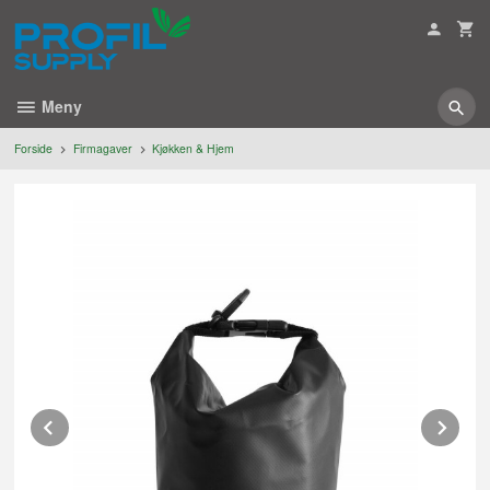
Gå
til
innholdet
Meny
Forside
Firmagaver
Kjøkken & Hjem
Prev
Ne