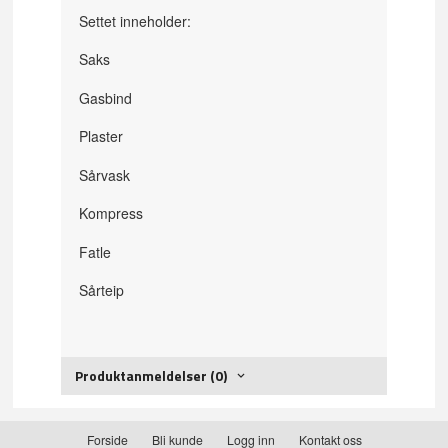
Settet inneholder:
Saks
Gasbind
Plaster
Sårvask
Kompress
Fatle
Sårteip
Produktanmeldelser (0)
Forside
Bli kunde
Logg inn
Kontakt oss