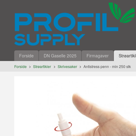
Gå
Lukk
til
innholdet
Produkter
Forside
DN Gaselle 2025
Firmagaver
Strøartik
Forside
Strøartikler
Skrivesaker
Antistress penn - min 250 stk