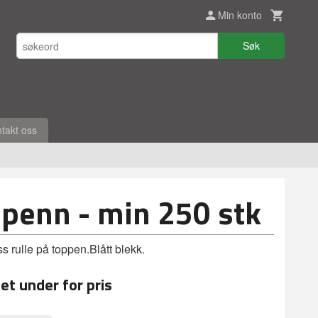
Min konto
Søk
takt oss
 penn - min 250 stk
s rulle på toppen.Blått blekk.
et under for pris