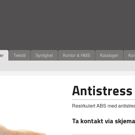
ler
Tekstil
Synlighet
Kontor & HMS
Kataloger
Kon
Antistress
Resirkulert ABS med antistres
Ta kontakt via skjema