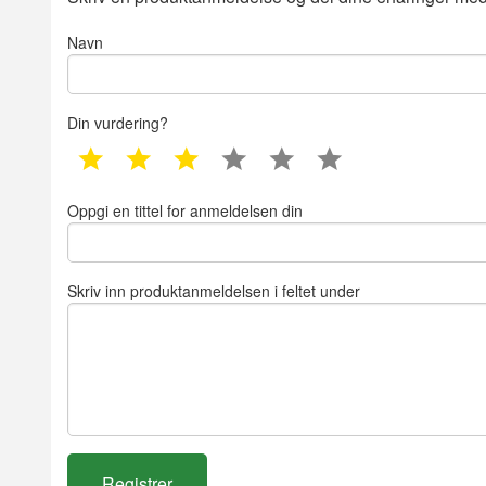
Navn
Din vurdering?
1 star
2 star
3 star
4 star
5 star
6 star
Oppgi en tittel for anmeldelsen din
Skriv inn produktanmeldelsen i feltet under