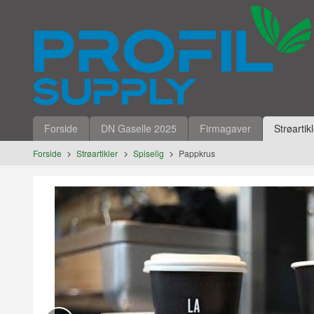
Gå
Lukk
til
innholdet
Produkter
Forside
DN Gaselle 2025
Firmagaver
Strøartik
Forside
Strøartikler
Spiselig
Pappkrus