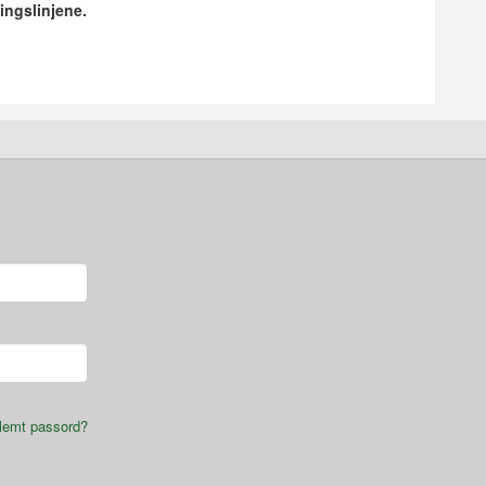
ingslinjene.
lemt passord?