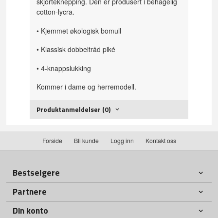
skjorteknepping. Den er produsert i behagelig
cotton-lycra.
• Kjemmet økologisk bomull
• Klassisk dobbeltråd piké
• 4-knappslukking
Kommer i dame og herremodell.
Produktanmeldelser (0)
Forside
Bli kunde
Logg inn
Kontakt oss
Bestselgere
Partnere
Din konto