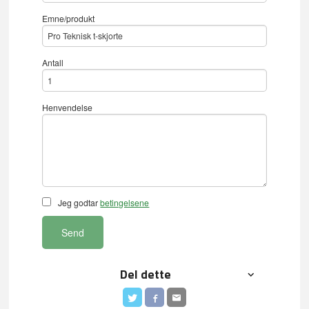
Emne/produkt
Antall
Henvendelse
Jeg godtar
betingelsene
Send
Del dette