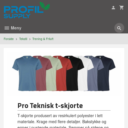
Gå
til
innholdet
Meny
Forside
Tekstil
Trening & Friluft
Pro Teknisk t-skjorte
T-skjorte produsert av resirkulert polyester i lett
materiale. Krage med flere detaljer. Bakstykke og
ermer i pustende materiale. Sømmer på sidene og